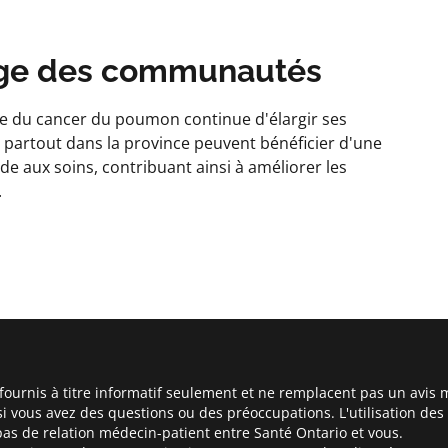
age des communautés
e du cancer du poumon continue d'élargir ses
partout dans la province peuvent bénéficier d'une
de aux soins, contribuant ainsi à améliorer les
.
ournis à titre informatif seulement et ne remplacent pas un avis 
si vous avez des questions ou des préoccupations. L'utilisation des
as de relation médecin-patient entre Santé Ontario et vous.